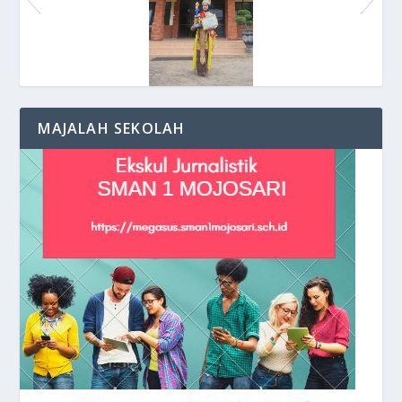
Juara DutaBaca 2021
MAJALAH SEKOLAH
Kehangatan suasana di Halaman Gedung
Keceriaan Siswa di depan Kelas
Praktikum di Lab. Kimia
Depan Sekolah