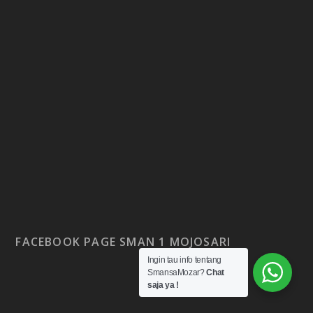
FACEBOOK PAGE SMAN 1 MOJOSARI
Ingin tau info tentang
SmansaMozar?
Chat
saja ya !