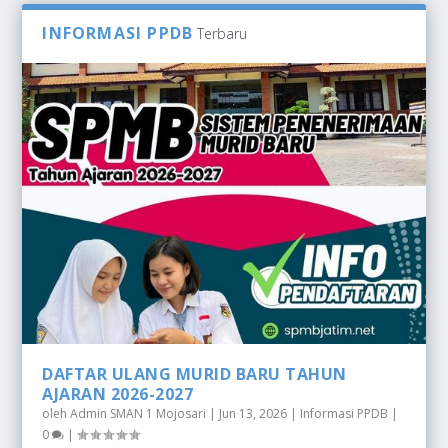
INFORMASI PPDB
Terbaru
DAFTAR ULANG MURID BARU TAHUN
AJARAN 2026-2027
oleh
Admin SMAN 1 Mojosari
|
Jun 13, 2026
|
Informasi PPDB
|
0
|