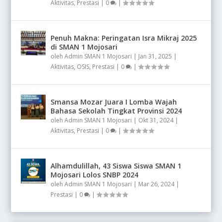
Aktivitas
,
Prestasi
|
0
|
Penuh Makna: Peringatan Isra Mikraj 2025
di SMAN 1 Mojosari
oleh
Admin SMAN 1 Mojosari
|
Jan 31, 2025
|
Aktivitas
,
OSIS
,
Prestasi
|
0
|
Smansa Mozar Juara I Lomba Wajah
Bahasa Sekolah Tingkat Provinsi 2024
oleh
Admin SMAN 1 Mojosari
|
Okt 31, 2024
|
Aktivitas
,
Prestasi
|
0
|
Alhamdulillah, 43 Siswa Siswa SMAN 1
Mojosari Lolos SNBP 2024
oleh
Admin SMAN 1 Mojosari
|
Mar 26, 2024
|
Prestasi
|
0
|