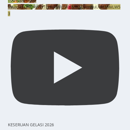
YouTube Video
VVUxSkFQN0RWSEtLeHRIWkJ5XzJNR0V3LmNuUzhtMllvLW5
3
KESERUAN GELASI 2026