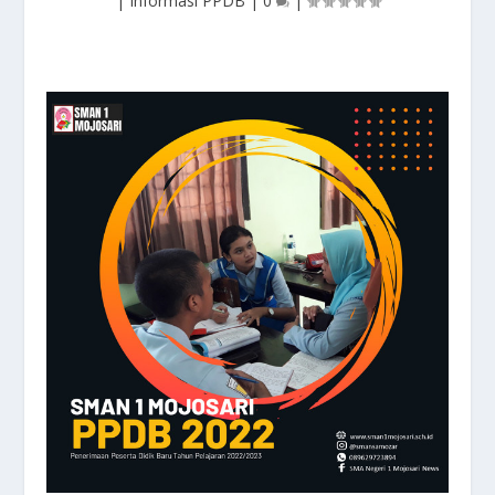
|
Informasi PPDB
|
0
|