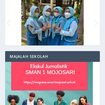
Medali Taekwondo untuk SmansaMozar
MAJALAH SEKOLAH
Kehangatan suasana di Halaman Gedung
Keceriaan Siswa di depan Kelas
Praktikum di Lab. Kimia
Depan Sekolah