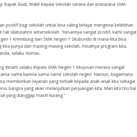
cap Bapak Budi, Wakil Kepala Sekolah sarana dan prasarana SMA
n positif bagi sekolah untuk bisa saling belajar mengenai kelebihan
ali silaturahmi antarsekolah. “Kesannya sangat positif, kami sangat
ri 1 Krembung dan SMA Negeri 1 Situbondo di mana kita bisa
g kita punya dari masing-masing sekolah, misalnya program kita,
 Randa, selaku Humas.
ng Binarti selaku Kepala SMA Negeri 1 Mojosari merasa sangat
i sama-sama karena sama-sama sekolah negeri. Namun, bagaimana
isa memberikan layanan yang terbaik kepada anak-anak kita sebagai
us bangsa yang akan melanjutkan perjuangan kita. Mari kita tiru hal
al yang dianggap masih kurang.”