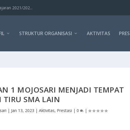
aran 2021/202...
IL
STRUKTUR ORGANISASI
AKTIVITAS
PRES
N 1 MOJOSARI MENJADI TEMPAT
I TIRU SMA LAIN
ari
|
Jan 13, 2023
|
Aktivitas
,
Prestasi
|
0
|