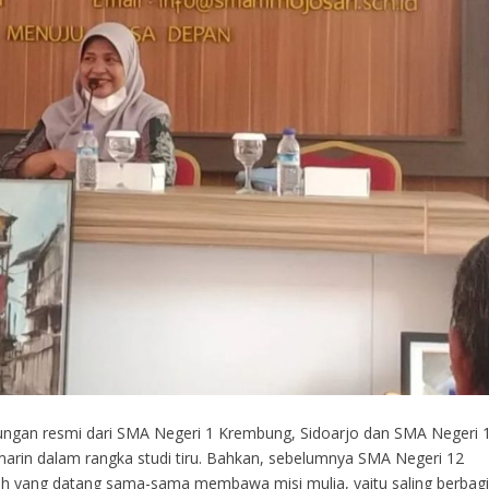
ungan resmi dari SMA Negeri 1 Krembung, Sidoarjo dan SMA Negeri 
marin dalam rangka studi tiru. Bahkan, sebelumnya SMA Negeri 12
ah yang datang sama-sama membawa misi mulia, yaitu saling berbag