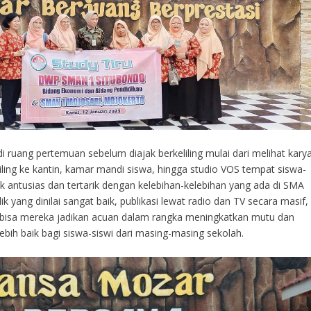
i ruang pertemuan sebelum diajak berkeliling mulai dari melihat kary
iling ke kantin, kamar mandi siswa, hingga studio VOS tempat siswa-
k antusias dan tertarik dengan kelebihan-kelebihan yang ada di SMA
ik yang dinilai sangat baik, publikasi lewat radio dan TV secara masif,
 bisa mereka jadikan acuan dalam rangka meningkatkan mutu dan
Medali Taekwondo
SmansaMozar Be
Juara DutaBaca 
Siaran di VOS R
ebih baik bagi siswa-siswi dari masing-masing sekolah.
SmansaMoza