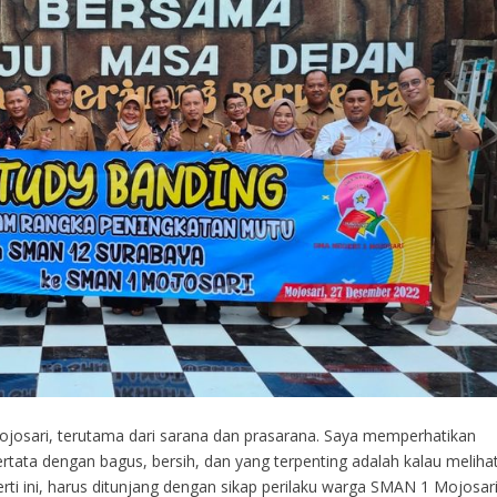
 Mojosari, terutama dari sarana dan prasarana. Saya memperhatikan
tata dengan bagus, bersih, dan yang terpenting adalah kalau meliha
rti ini, harus ditunjang dengan sikap perilaku warga SMAN 1 Mojosar