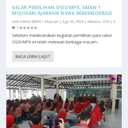
GELAR PEMILIHAN OSIS/MPK, SMAN 1
MOJOSARI AJARKAN SISWA BERDEMOKRASI
oleh
Admin SMAN 1 Mojosari
|
Agu 30, 2024
|
Aktivitas
,
OSIS
|
0
|
Sebelum melaksanakan kegiatan pemilihan para calon
OSIS/MPK ini telah melewati berbagai macam...
BACA LEBIH LAJUT