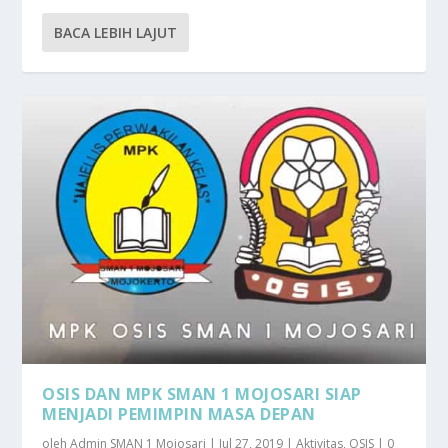
BACA LEBIH LAJUT
OSIS DAN MPK SMAN 1 MOJOSARI SIAP
MENJADI PEMIMPIN MASA DEPAN
oleh
Admin SMAN 1 Mojosari
|
Jul 27, 2019
|
Aktivitas
,
OSIS
|
0