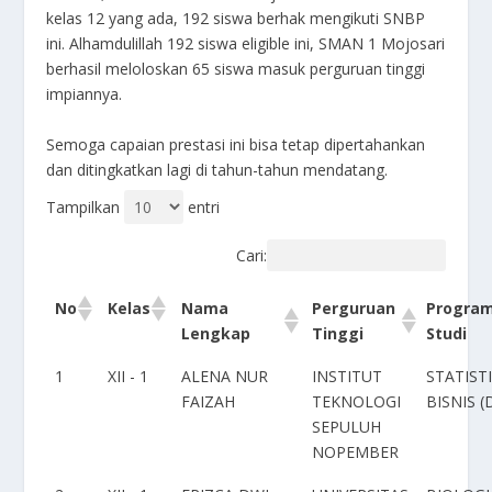
kelas 12 yang ada, 192 siswa berhak mengikuti SNBP
ini. Alhamdulillah 192 siswa eligible ini, SMAN 1 Mojosari
berhasil meloloskan 65 siswa masuk perguruan tinggi
impiannya.
Semoga capaian prestasi ini bisa tetap dipertahankan
dan ditingkatkan lagi di tahun-tahun mendatang.
Tampilkan
entri
Cari:
Nama
Perguruan
Progra
No
Kelas
Lengkap
Tinggi
Studi
1
XII - 1
ALENA NUR
INSTITUT
STATIST
FAIZAH
TEKNOLOGI
BISNIS (
SEPULUH
NOPEMBER