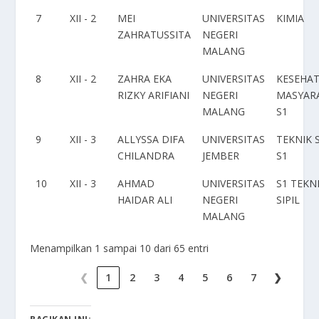
7
XII - 2
MEI
UNIVERSITAS
KIMIA
ZAHRATUSSITA
NEGERI
MALANG
8
XII - 2
ZAHRA EKA
UNIVERSITAS
KESEHA
RIZKY ARIFIANI
NEGERI
MASYAR
MALANG
S1
9
XII - 3
ALLYSSA DIFA
UNIVERSITAS
TEKNIK S
CHILANDRA
JEMBER
S1
10
XII - 3
AHMAD
UNIVERSITAS
S1 TEKN
HAIDAR ALI
NEGERI
SIPIL
MALANG
Menampilkan 1 sampai 10 dari 65 entri
❮
1
2
3
4
5
6
7
❯