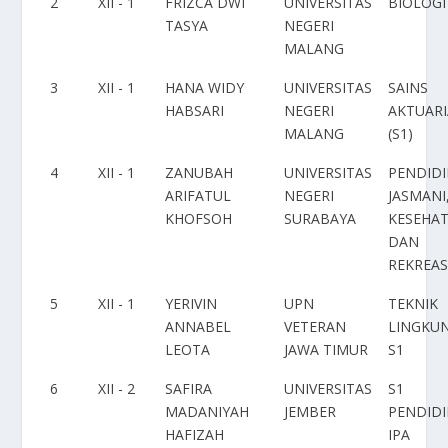
2
XII - 1
FRIZCA DWI
UNIVERSITAS
BIOLOGI
TASYA
NEGERI
MALANG
3
XII - 1
HANA WIDY
UNIVERSITAS
SAINS
HABSARI
NEGERI
AKTUARI
MALANG
(S1)
4
XII - 1
ZANUBAH
UNIVERSITAS
PENDID
ARIFATUL
NEGERI
JASMANI
KHOFSOH
SURABAYA
KESEHA
DAN
REKREAS
5
XII - 1
YERIVIN
UPN
TEKNIK
ANNABEL
VETERAN
LINGKU
LEOTA
JAWA TIMUR
S1
6
XII - 2
SAFIRA
UNIVERSITAS
S1
MADANIYAH
JEMBER
PENDID
HAFIZAH
IPA