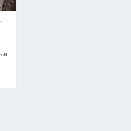
L
ofil