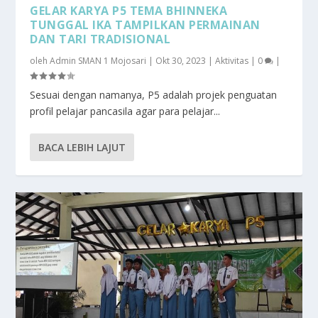
GELAR KARYA P5 TEMA BHINNEKA
TUNGGAL IKA TAMPILKAN PERMAINAN
DAN TARI TRADISIONAL
oleh
Admin SMAN 1 Mojosari
|
Okt 30, 2023
|
Aktivitas
|
0
|
Sesuai dengan namanya, P5 adalah projek penguatan
profil pelajar pancasila agar para pelajar...
BACA LEBIH LAJUT