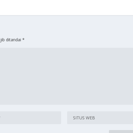
jib ditandai
*