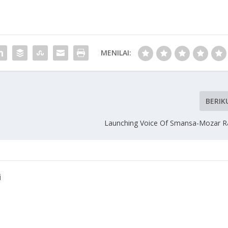
MENILAI:
BERIK
Launching Voice Of Smansa-Mozar R
SmansaMozar Be
Juara DutaBaca 
Siaran di VOS R
i