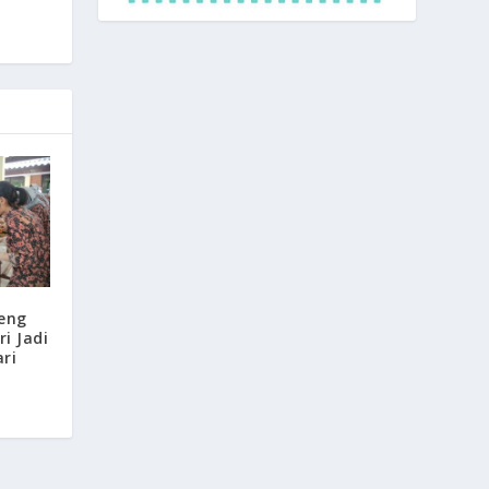
eng
i Jadi
ri