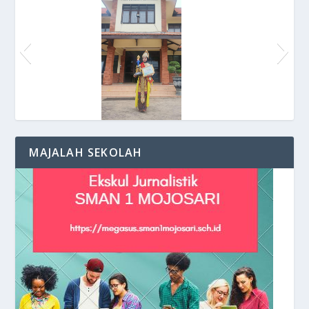
Medali Taekwondo untuk SmansaMozar
MAJALAH SEKOLAH
Kehangatan suasana di Halaman Gedung
Keceriaan Siswa di depan Kelas
Praktikum di Lab. Kimia
Depan Sekolah