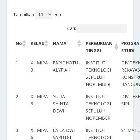
Tampilkan
entri
Cari:
PERGURUAN
PROGR
No
KELAS
NAMA
TINGGI
STUDI
1
XII MIPA
FARIDHOTUL
INSTITUT
DIV TEK
3
ALYFIAH
TEKNOLOGI
REKAYA
SEPULUH
KONSTR
NOPEMBER
BANGUN
2
XII MIPA
YULIA
INSTITUT
DIV TEK
3
SHINTA
TEKNOLOGI
SIPIL
DEWI
SEPULUH
NOPEMBER
3
XII MIPA
LAILA DWI
INSTITUT
S1 MAT
6
SAPUTRI
TEKNOLOGI