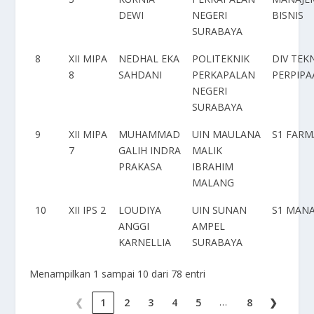
DEWI
NEGERI
BISNIS
SURABAYA
8
XII MIPA
NEDHAL EKA
POLITEKNIK
DIV TEK
8
SAHDANI
PERKAPALAN
PERPIP
NEGERI
SURABAYA
9
XII MIPA
MUHAMMAD
UIN MAULANA
S1 FARM
7
GALIH INDRA
MALIK
PRAKASA
IBRAHIM
MALANG
10
XII IPS 2
LOUDIYA
UIN SUNAN
S1 MAN
ANGGI
AMPEL
KARNELLIA
SURABAYA
Menampilkan 1 sampai 10 dari 78 entri
…
❮
1
2
3
4
5
8
❯