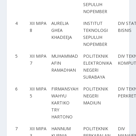
SEPULUH
NOPEMBER
4
XII MIPA
AURELIA
INSTITUT
DIV STA
8
GHEA
TEKNOLOGI
BISNIS
KHADEEJA
SEPULUH
NOPEMBER
5
XII MIPA
MUHAMMAD
POLITEKNIK
DIV TEK
7
AFIN
ELEKTRONIKA
KOMPUT
RAMADHAN
NEGERI
SURABAYA
6
XII MIPA
FIRMANSYAH
POLITEKNIK
DIV TEK
5
WAHYU
NEGERI
PERKRE
KARTIKO
MADIUN
TRY
HARTONO
7
XII MIPA
HANNUM
POLITEKNIK
DIV
3
KURNIA
PERKAPALAN
MANAJE