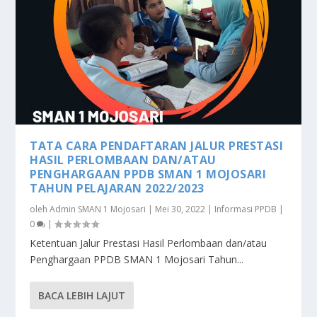
TATA CARA PENDAFTARAN JALUR PRESTASI
HASIL PERLOMBAAN DAN/ATAU
PENGHARGAAN PPDB SMAN 1 MOJOSARI
TAHUN PELAJARAN 2022/2023
oleh
Admin SMAN 1 Mojosari
|
Mei 30, 2022
|
Informasi PPDB
|
0
|
Ketentuan Jalur Prestasi Hasil Perlombaan dan/atau
Penghargaan PPDB SMAN 1 Mojosari Tahun...
BACA LEBIH LAJUT