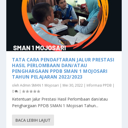
TATA CARA PENDAFTARAN JALUR PRESTASI
HASIL PERLOMBAAN DAN/ATAU
PENGHARGAAN PPDB SMAN 1 MOJOSARI
TAHUN PELAJARAN 2022/2023
oleh
Admin SMAN 1 Mojosari
|
Mei 30, 2022
|
Informasi PPDB
|
0
|
Ketentuan Jalur Prestasi Hasil Perlombaan dan/atau
Penghargaan PPDB SMAN 1 Mojosari Tahun...
BACA LEBIH LAJUT