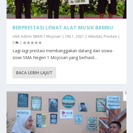
BERPRESTASI LEWAT ALAT MUSIK BAMBU
oleh
Admin SMAN 1 Mojosari
|
Okt 1, 2021
|
Aktivitas
,
Prestasi
|
0
|
Lagi-lagi prestasi membanggakan datang dari siswa-
siswi SMA Negeri 1 Mojosari yang berhasil...
BACA LEBIH LAJUT