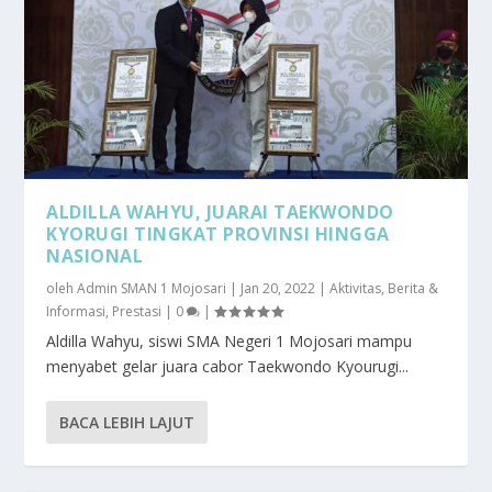
ALDILLA WAHYU, JUARAI TAEKWONDO
KYORUGI TINGKAT PROVINSI HINGGA
NASIONAL
oleh
Admin SMAN 1 Mojosari
|
Jan 20, 2022
|
Aktivitas
,
Berita &
Informasi
,
Prestasi
|
0
|
Aldilla Wahyu, siswi SMA Negeri 1 Mojosari mampu
menyabet gelar juara cabor Taekwondo Kyourugi...
BACA LEBIH LAJUT