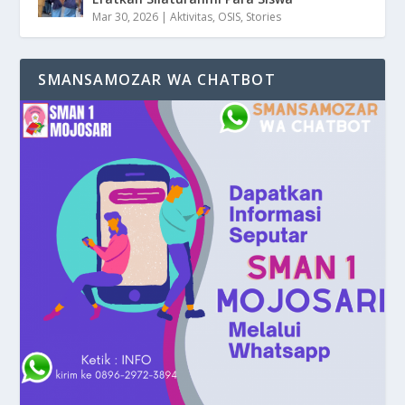
Mar 30, 2026
|
Aktivitas
,
OSIS
,
Stories
SMANSAMOZAR WA CHATBOT