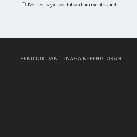
Beritahu saya akan tulisan baru melalui surel.
PENDIDIK DAN TENAGA KEPENDIDIKAN