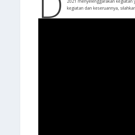
D
2021 menyelenggarakan kegiatan y
kegiatan dan keseruannya, silahkan 