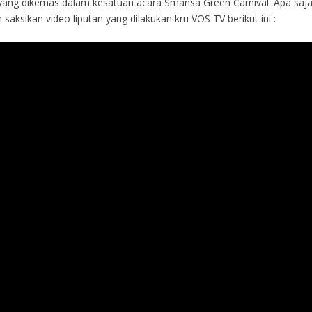
ang dikemas dalam kesatuan acara Smansa Green Carnival. Apa saj
saksikan video liputan yang dilakukan kru VOS TV berikut ini :