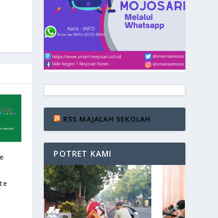
RSS MAJALAH SEKOLAH
POTRET KAMI
e
te