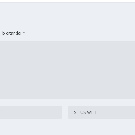
jib ditandai
*
SmansaMozar Be
.