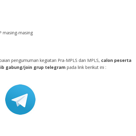
MP masing-masing
ampaian pengumuman kegiatan Pra-MPLS dan MPLS,
calon peserta
jib gabung/join grup telegram
pada link berikut ini :
SmansaMozar Be
Siaran di VOS R